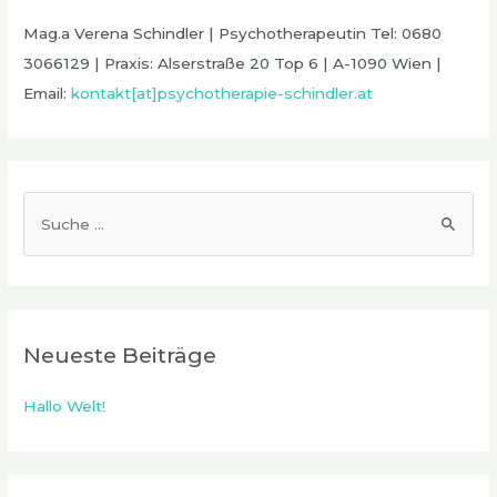
Mag.a Verena Schindler | Psychotherapeutin Tel: 0680
3066129 | Praxis: Alserstraße 20 Top 6 | A-1090 Wien |
Email:
kontakt[at]psychotherapie-schindler.at
S
u
c
h
e
Neueste Beiträge
n
n
Hallo Welt!
a
c
h